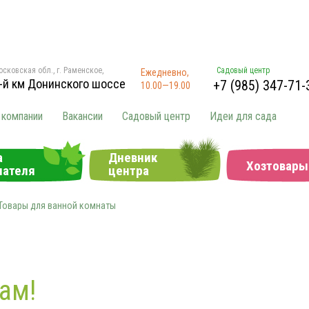
сковская обл., г. Раменское,
Садовый центр
Ежедневно,
-й км Донинского шоссе
+7 (985) 347-71-
10.00—19.00
 компании
Вакансии
Садовый центр
Идеи для сада
а
Дневник
Хозтовары
пателя
центра
Товары для ванной комнаты
ам!