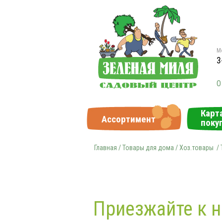
Мо
3
О
Карт
Ассортимент
поку
Главная
/
Товары для дома / Хоз.товары
/ 
Приезжайте к н